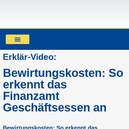
Mandant werden
Erklär-Video:
Bewirtungskosten: So
erkennt das
Finanzamt
Geschäftsessen an
Bewirtungskosten: So erkennt das