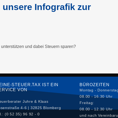
unsere Infografik zur
e unterstützen und dabei Steuern sparen?
EINE-STEUER.TAX IST EIN
BÜROZEITEN
ERVICE VON
Montag - Donnersta
08.00 - 16.30 Uhr
euerberater Juhre & Klaas
Freitag:
senstraße 4-6 | 32825 Blomberg
08.00 - 12.30 Uhr
l.: (0 52 35) 96 92 - 0
und nach Vereinbar