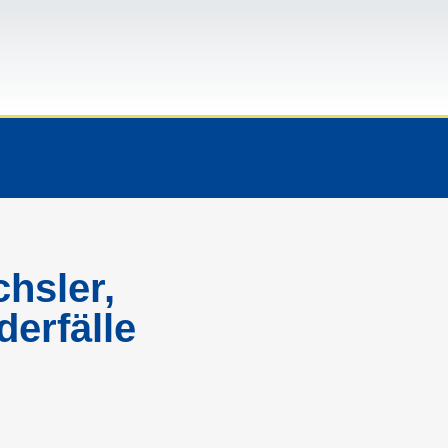
chsler,
erfälle