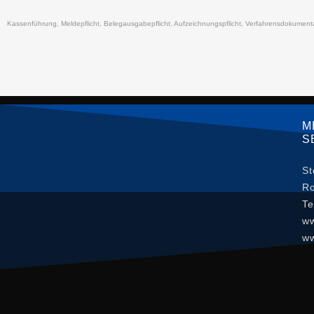
Kassenführung, Meldepflicht, Belegausgabepflicht, Aufzeichnungspflicht, Verfahrensdokumenta
M
S
St
Ro
Te
ww
ww