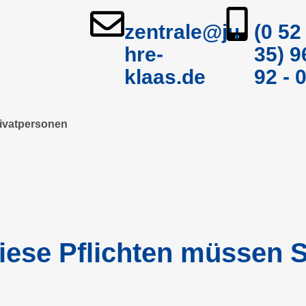
zentrale@ju
(0 52
hre-
35) 9
klaas.de
92 - 
ivatpersonen
iese Pflichten müssen S