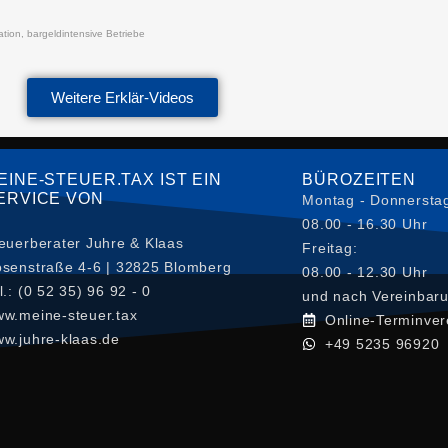
tion, bargeldintensive Betriebe
Weitere Erklär-Videos
EINE-STEUER.TAX IST EIN
BÜROZEITEN
ERVICE VON
Montag - Donnersta
08.00 - 16.30 Uhr
euerberater Juhre & Klaas
Freitag:
senstraße 4-6 | 32825 Blomberg
08.00 - 12.30 Uhr
l.: (0 52 35) 96 92 - 0
und nach Vereinbar
w.meine-steuer.tax
Online-Terminver
w.juhre-klaas.de
+49 5235 96920