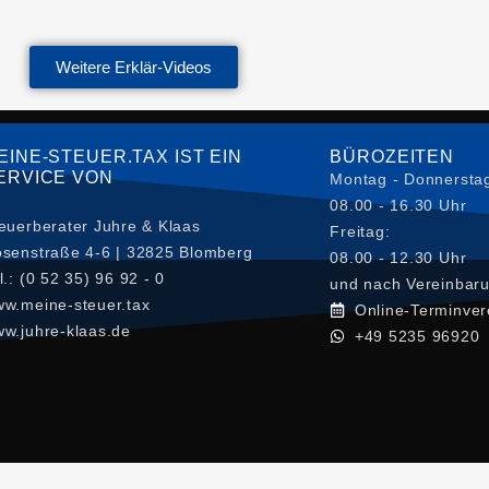
Weitere Erklär-Videos
EINE-STEUER.TAX IST EIN
BÜROZEITEN
ERVICE VON
Montag - Donnersta
08.00 - 16.30 Uhr
euerberater Juhre & Klaas
Freitag:
senstraße 4-6 | 32825 Blomberg
08.00 - 12.30 Uhr
l.: (0 52 35) 96 92 - 0
und nach Vereinbar
w.meine-steuer.tax
Online-Terminver
w.juhre-klaas.de
+49 5235 96920