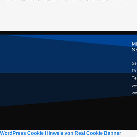
M
S
St
Ro
Te
ww
ww
WordPress Cookie Hinweis von Real Cookie Banner