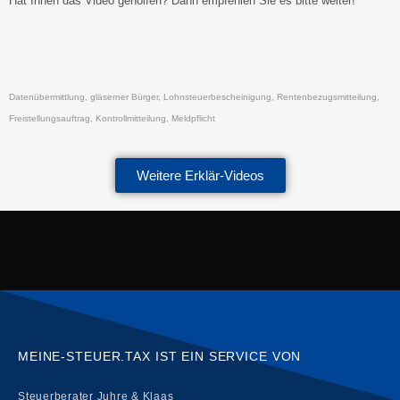
Hat Ihnen das Video geholfen? Dann empfehlen Sie es bitte weiter!
Datenübermittlung, gläserner Bürger, Lohnsteuerbescheinigung, Rentenbezugsmitteilung,
Freistellungsauftrag, Kontrollmitteilung, Meldpflicht
Weitere Erklär-Videos
MEINE-STEUER.TAX IST EIN SERVICE VON
Steuerberater Juhre & Klaas