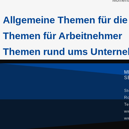
Momenta
Allgemeine Themen für di
Themen für Arbeitnehmer
Themen rund ums Untern
M
S
St
Ro
Te
ww
ww