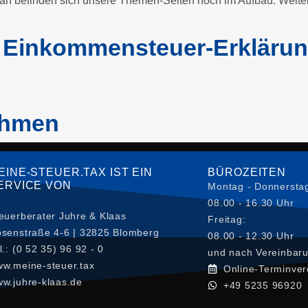
n befinden sich unsere Themen-Seiten noch im Aufbau. Weite
e Einkommensteuer-Erkläru
ehmen
EINE-STEUER.TAX IST EIN
BÜROZEITEN
ERVICE VON
Montag - Donnersta
08.00 - 16.30 Uhr
euerberater Juhre & Klaas
Freitag:
senstraße 4-6 | 32825 Blomberg
08.00 - 12.30 Uhr
l.: (0 52 35) 96 92 - 0
und nach Vereinbar
w.meine-steuer.tax
Online-Terminver
w.juhre-klaas.de
+49 5235 96920