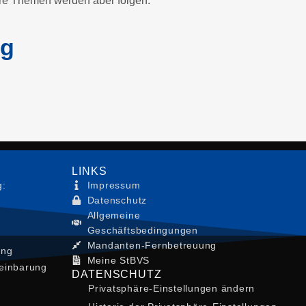
re Themen werden aber folgen.
ng
LINKS
g:
Impressum
Datenschutz
Allgemeine
Geschäftsbedingungen
Mandanten-Fernbetreuung
ung
Meine StBVS
einbarung
DATENSCHUTZ
Privatsphäre-Einstellungen ändern