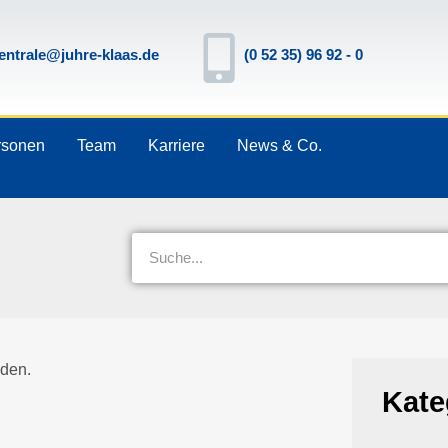
entrale@juhre-klaas.de
(0 52 35) 96 92 - 0
rsonen
Team
Karriere
News & Co.
nden.
Kate